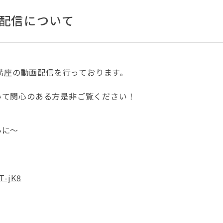
e配信について
開講座の動画配信を行っております。
いて関心のある方是非ご覧ください！
心に～
T-jK8