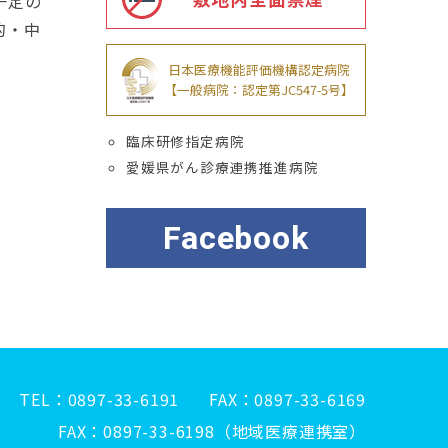
一定の
的・中
日本医療機能評価機構認定病院
【一般病院：認定第JC547-5号】
臨床研修指定病院
愛媛県がん診療連携推進病院
Facebook
TEL
0897-33-6191
FAX
0897-33-6169
FAX
0897-33-6198（地域医療連携室）