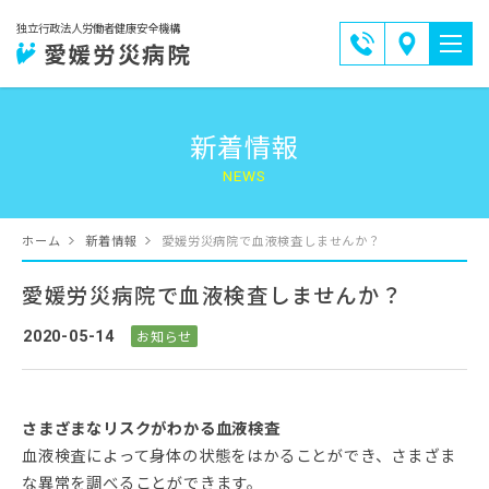
0897-
独立行政法人労働者健康安全機構
交
愛媛労災病院
33-
通
6191
ア
新着情報
ク
セ
ス
ホーム
新着情報
愛媛労災病院で血液検査しませんか？
愛媛労災病院で血液検査しませんか？
2020-05-14
お知らせ
さまざまなリスクがわかる血液検査
血液検査によって身体の状態をはかることができ、さまざま
な異常を調べることができます。