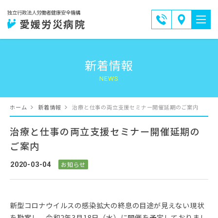
0897-
独立行政法人労働者健康安全機構
交
愛媛労災病院
33-
通
6191
ア
新着情報
ク
セ
ス
ホーム
新着情報
治療と仕事の両立支援セミナー開催延期のご案内
治療と仕事の両立支援セミナー開催延期の
ご案内
2020-03-04
お知らせ
新型コロナウイルスの感染拡大の終息の目途が見えない現状
を勘案し、令和2年3月18日（水）に開催を予定しておりまし